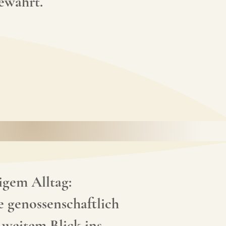
bewahrt.
igem Alltag:
e genossenschaftlich
 weitem Blick ins