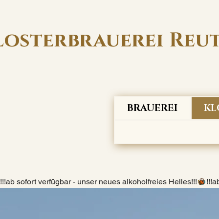
losterbrauerei Reu
BRAUEREI
KL
!!!ab sofort verfügbar - unser neues alkoholfreies Helles!!!