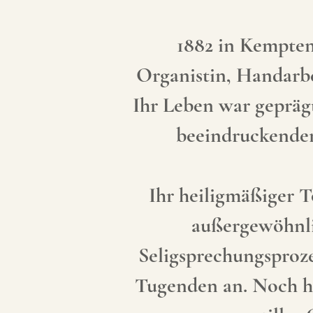
1882 in Kempten 
Organistin, Handarbe
Ihr Leben war geprägt
beeindruckenden
Ihr heiligmäßiger To
außergewöhnlic
Seligsprechungsproze
Tugenden an. Noch he