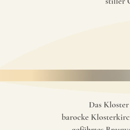
stiller
Das Kloster
barocke Klosterkirc
geführtes Brauwe