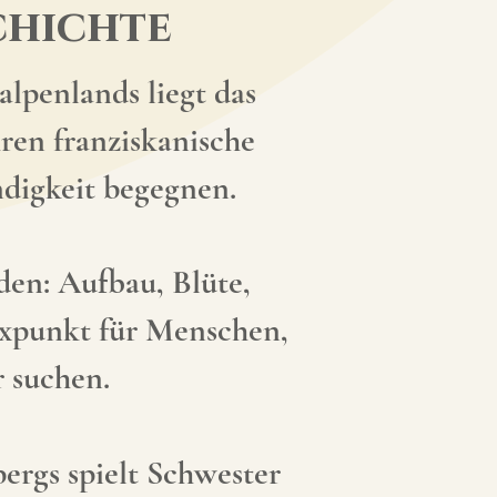
chichte
lpenlands liegt das
hren franziskanische
ndigkeit begegnen.
den: Aufbau, Blüte,
Fixpunkt für Menschen,
r suchen.
ergs spielt Schwester